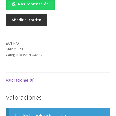
Mas Información
TP.VST59S.PB813
Añadir al carrito
cantidad
EAN:
N/D
SKU:
M-128
Categoría:
MAIN BOARD
Valoraciones (0)
Valoraciones
No hay valoraciones aún.