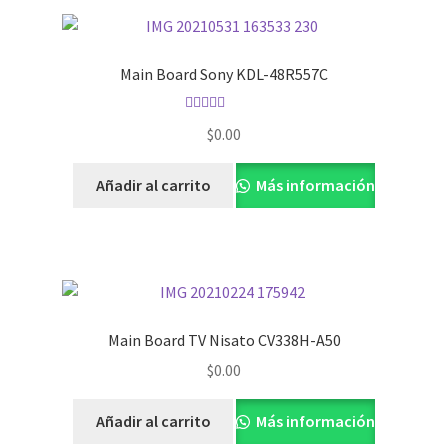
Main Board Sony KDL-48R557C
Valorado con
$
0.00
5.00
de 5
Añadir al carrito
Más información
Main Board TV Nisato CV338H-A50
$
0.00
Añadir al carrito
Más información