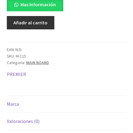
Mas Información
TP.MS3393.PB801
Añadir al carrito
cantidad
EAN:
N/D
SKU:
M-115
Categoría:
MAIN BOARD
PREMIER
Marca
Valoraciones (0)