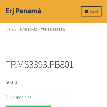
Erj Panamá
Ir
Ir
Menú
a
al
la
contenido
Expandi
Servicio Técnico
navegación
el
Inicio
MAIN BOARD
TP.MS3393.PB801
menú
Productos
hijo
Contactos y Horario
TP.MS3393.PB801
Ubicacion
$
0.00
1 disponibles