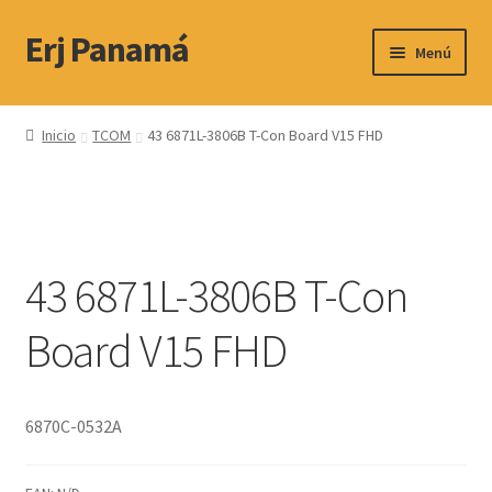
Erj Panamá
Ir
Ir
Menú
a
al
la
contenido
Expandi
Servicio Técnico
navegación
el
Inicio
TCOM
43 6871L-3806B T-Con Board V15 FHD
menú
Productos
hijo
Contactos y Horario
43 6871L-3806B T-Con
Ubicacion
Board V15 FHD
6870C-0532A