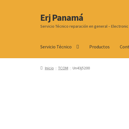
Erj Panamá
Ir
Ir
a
al
Servicio Técnico reparación en general – Electronic 
la
contenido
navegación
Servicio Técnico
Productos
Cont
Inicio
TCOM
Un43j5200