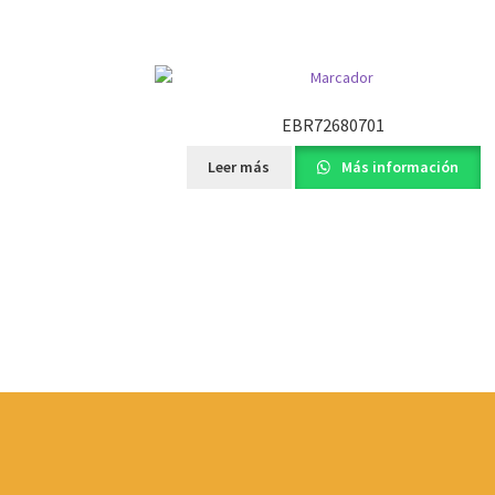
EBR72680701
Leer más
Más información