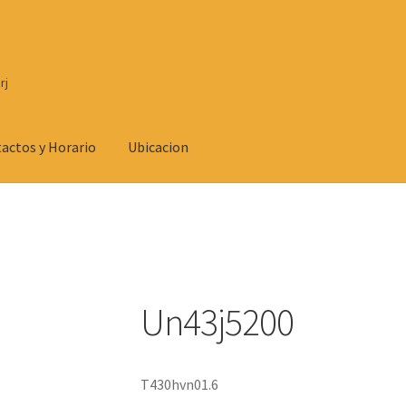
rj
actos y Horario
Ubicacion
Un43j5200
T430hvn01.6