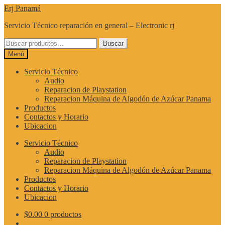
Ir
Ir
Erj Panamá
a
al
Servicio Técnico reparación en general – Electronic rj
la
contenido
navegación
Buscar
Buscar
por:
Menú
Servicio Técnico
Audio
Reparacion de Playstation
Reparacion Máquina de Algodón de Azúcar Panama
Productos
Contactos y Horario
Ubicacion
Servicio Técnico
Audio
Reparacion de Playstation
Reparacion Máquina de Algodón de Azúcar Panama
Productos
Contactos y Horario
Ubicacion
$
0.00
0 productos