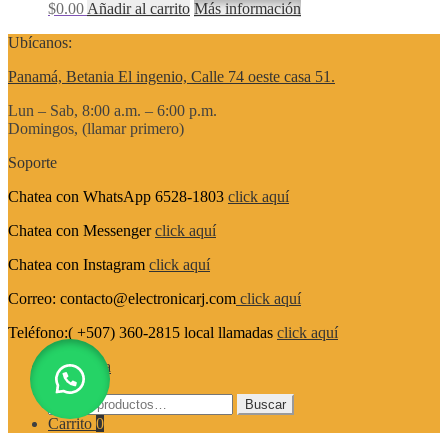
$
0.00
Añadir al carrito
Más información
Ubícanos:
Panamá, Betania El ingenio, Calle 74 oeste casa 51.
Lun – Sab, 8:00 a.m. – 6:00 p.m.
Domingos, (llamar primero)
Soporte
Chatea con WhatsApp 6528-1803
click aquí
Chatea con Messenger
click aquí
Chatea con Instagram
click aquí
Correo: contacto@electronicarj.com
click aquí
Teléfono:( +507) 360-2815 local llamadas
click aquí
Mi cuenta
Buscar
Buscar
Buscar
por:
Carrito
0