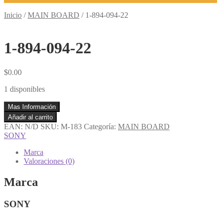
Inicio
/
MAIN BOARD
/
1-894-094-22
1-894-094-22
$
0.00
1 disponibles
Mas Información
1-
Añadir al carrito
894-
EAN:
N/D
SKU:
M-183
Categoría:
MAIN BOARD
094-
SONY
22
cantidad
Marca
Valoraciones (0)
Marca
SONY