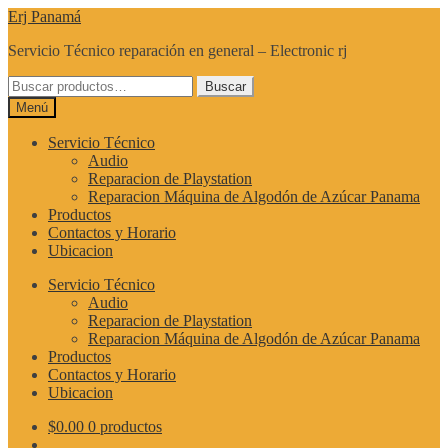
Ir
Ir
Erj Panamá
a
al
Servicio Técnico reparación en general – Electronic rj
la
contenido
navegación
Buscar
Buscar
por:
Menú
Servicio Técnico
Audio
Reparacion de Playstation
Reparacion Máquina de Algodón de Azúcar Panama
Productos
Contactos y Horario
Ubicacion
Servicio Técnico
Audio
Reparacion de Playstation
Reparacion Máquina de Algodón de Azúcar Panama
Productos
Contactos y Horario
Ubicacion
$
0.00
0 productos