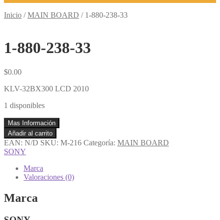
Inicio
/
MAIN BOARD
/
1-880-238-33
1-880-238-33
$
0.00
KLV-32BX300 LCD 2010
1 disponibles
Mas Información
1-
Añadir al carrito
880-
EAN:
N/D
SKU:
M-216
Categoría:
MAIN BOARD
238-
SONY
33
cantidad
Marca
Valoraciones (0)
Marca
SONY