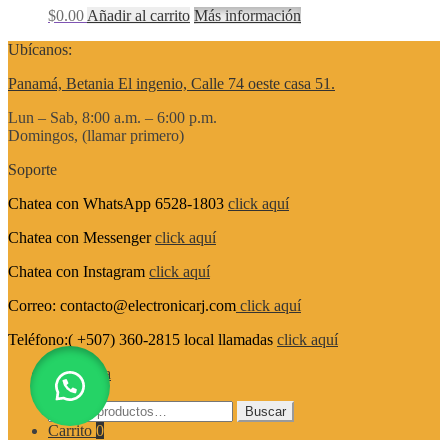
$
0.00
Añadir al carrito
Más información
Ubícanos:
Panamá, Betania El ingenio, Calle 74 oeste casa 51.
Lun – Sab, 8:00 a.m. – 6:00 p.m.
Domingos, (llamar primero)
Soporte
Chatea con WhatsApp 6528-1803
click aquí
Chatea con Messenger
click aquí
Chatea con Instagram
click aquí
Correo: contacto@electronicarj.com
click aquí
Teléfono:( +507) 360-2815 local llamadas
click aquí
Mi cuenta
Buscar
Buscar
Buscar
por:
Carrito
0