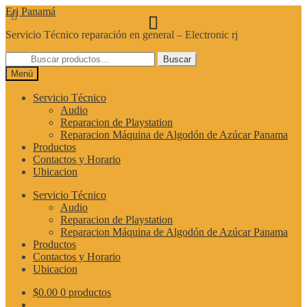
Ir
Ir
Erj Panamá
a
al
Servicio Técnico reparación en general – Electronic rj
la
contenido
navegación
Buscar
Buscar
por:
Menú
Servicio Técnico
Audio
Reparacion de Playstation
Reparacion Máquina de Algodón de Azúcar Panama
Productos
Contactos y Horario
Ubicacion
Servicio Técnico
Audio
Reparacion de Playstation
Reparacion Máquina de Algodón de Azúcar Panama
Productos
Contactos y Horario
Ubicacion
$
0.00
0 productos