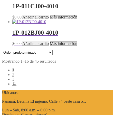
1P-011CJ00-4010
$
0.00
Añadir al carrito
Más información
1P-012BJ00-4010
$
0.00
Añadir al carrito
Más información
Mostrando 1–16 de 45 resultados
1
2
3
→
Ubícanos:
Panamá, Betania El ingenio, Calle 74 oeste casa 51.
Lun – Sab, 8:00 a.m. – 6:00 p.m.
Domingos, (llamar primero)