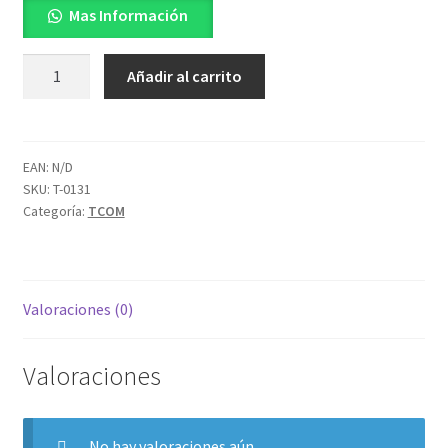
Mas Información
V17
Añadir al carrito
UHD
cantidad
EAN:
N/D
SKU:
T-0131
Categoría:
TCOM
Valoraciones (0)
Valoraciones
No hay valoraciones aún.