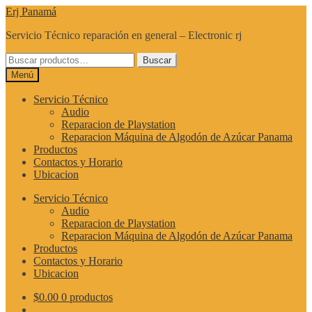
Ir
Ir
Erj Panamá
a
al
Servicio Técnico reparación en general – Electronic rj
la
contenido
navegación
Buscar
Buscar
por:
Menú
Servicio Técnico
Audio
Reparacion de Playstation
Reparacion Máquina de Algodón de Azúcar Panama
Productos
Contactos y Horario
Ubicacion
Servicio Técnico
Audio
Reparacion de Playstation
Reparacion Máquina de Algodón de Azúcar Panama
Productos
Contactos y Horario
Ubicacion
$
0.00
0 productos