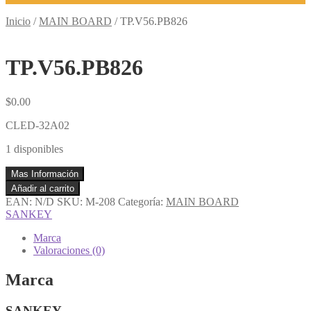
Inicio
/
MAIN BOARD
/
TP.V56.PB826
TP.V56.PB826
$
0.00
CLED-32A02
1 disponibles
Mas Información
TP.V56.PB826
Añadir al carrito
cantidad
EAN:
N/D
SKU:
M-208
Categoría:
MAIN BOARD
SANKEY
Marca
Valoraciones (0)
Marca
SANKEY