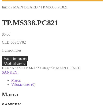
Inicio
/
MAIN BOARD
/
TP.MS338.PC821
TP.MS338.PC821
$
0.00
CLD-55SCV02
1 disponibles
Mas Información
TP.MS338.PC821
Añadir al carrito
cantidad
EAN:
N/D
SKU:
M-172
Categoría:
MAIN BOARD
SANKEY
Marca
Valoraciones (0)
Marca
SANKEY