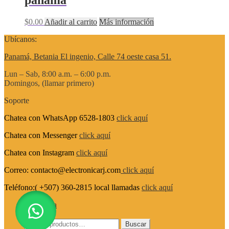
$
0.00
Añadir al carrito
Más información
Ubícanos:
Panamá, Betania El ingenio, Calle 74 oeste casa 51.
Lun – Sab, 8:00 a.m. – 6:00 p.m.
Domingos, (llamar primero)
Soporte
Chatea con WhatsApp 6528-1803
click aquí
Chatea con Messenger
click aquí
Chatea con Instagram
click aquí
Correo: contacto@electronicarj.com
click aquí
Teléfono:( +507) 360-2815 local llamadas
click aquí
Mi cuenta
Buscar
Buscar
Buscar