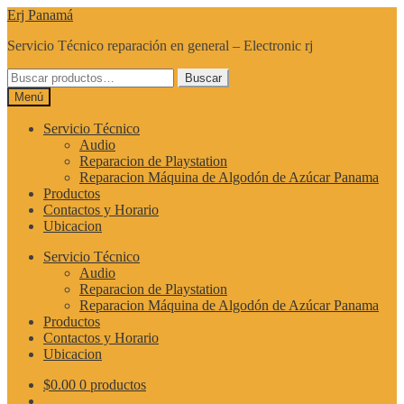
Ir
Ir
Erj Panamá
a
al
Servicio Técnico reparación en general – Electronic rj
la
contenido
navegación
Buscar
Buscar
por:
Menú
Servicio Técnico
Audio
Reparacion de Playstation
Reparacion Máquina de Algodón de Azúcar Panama
Productos
Contactos y Horario
Ubicacion
Servicio Técnico
Audio
Reparacion de Playstation
Reparacion Máquina de Algodón de Azúcar Panama
Productos
Contactos y Horario
Ubicacion
$
0.00
0 productos