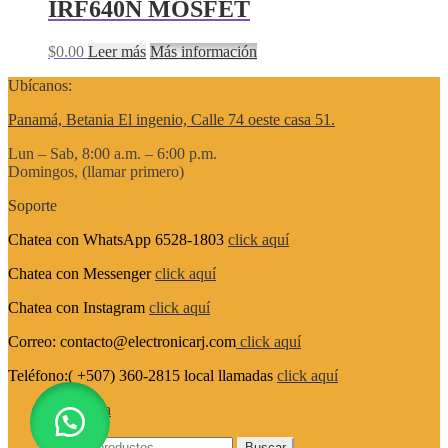
IRF640N MOSFET
$
0.00
Leer más
Más información
Ubícanos:
Panamá, Betania El ingenio, Calle 74 oeste casa 51.
Lun – Sab, 8:00 a.m. – 6:00 p.m.
Domingos, (llamar primero)
Soporte
Chatea con WhatsApp 6528-1803
click aquí
Chatea con Messenger
click aquí
Chatea con Instagram
click aquí
Correo: contacto@electronicarj.com
click aquí
Teléfono:( +507) 360-2815 local llamadas
click aquí
Mi cuenta
Buscar
Buscar
Buscar