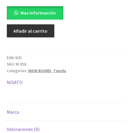
Mas Información
Main
Añadir al carrito
board
tv
NLED-
50SMT4KYQ
EAN:
N/D
SKU:
M-356
cantidad
Categorías:
MAIN BOARD
,
Tienda
NISATO
Marca
Valoraciones (0)