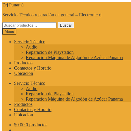
Ir
Ir
Erj Panamá
a
al
Servicio Técnico reparación en general – Electronic rj
la
contenido
navegación
Buscar
Buscar
por:
Menú
Servicio Técnico
Audio
Reparacion de Playstation
Reparacion Máquina de Algodón de Azúcar Panama
Productos
Contactos y Horario
Ubicacion
Servicio Técnico
Audio
Reparacion de Playstation
Reparacion Máquina de Algodón de Azúcar Panama
Productos
Contactos y Horario
Ubicacion
$
0.00
0 productos