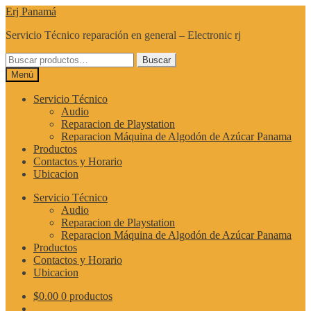
Ir
Ir
Erj Panamá
a
al
Servicio Técnico reparación en general – Electronic rj
la
contenido
navegación
Buscar
Buscar
por:
Menú
Servicio Técnico
Audio
Reparacion de Playstation
Reparacion Máquina de Algodón de Azúcar Panama
Productos
Contactos y Horario
Ubicacion
Servicio Técnico
Audio
Reparacion de Playstation
Reparacion Máquina de Algodón de Azúcar Panama
Productos
Contactos y Horario
Ubicacion
$
0.00
0 productos