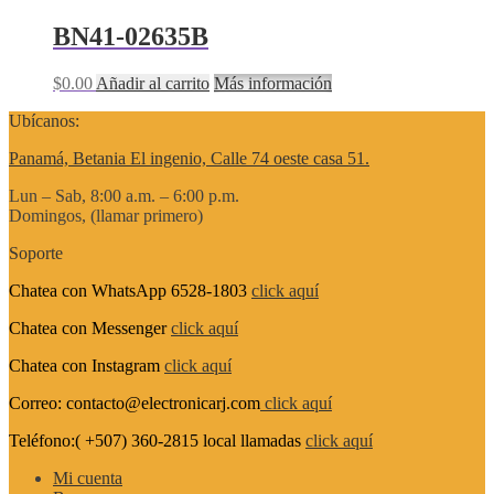
BN41-02635B
$
0.00
Añadir al carrito
Más información
Ubícanos:
Panamá, Betania El ingenio, Calle 74 oeste casa 51.
Lun – Sab, 8:00 a.m. – 6:00 p.m.
Domingos, (llamar primero)
Soporte
Chatea con WhatsApp 6528-1803
click aquí
Chatea con Messenger
click aquí
Chatea con Instagram
click aquí
Correo: contacto@electronicarj.com
click aquí
Teléfono:( +507) 360-2815 local llamadas
click aquí
Mi cuenta