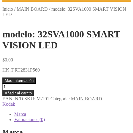
Inicio
/
MAIN BOARD
/
modelo: 32SVA1000 SMART VISION
LED
modelo: 32SVA1000 SMART
VISION LED
$
0.00
HK.T.RT2831P560
Mas Información
modelo:
32SVA1000
Añadir al carrito
SMART
EAN:
N/D
SKU:
M-291
Categoría:
MAIN BOARD
VISION
Kodak
LED
cantidad
Marca
Valoraciones (0)
Marca