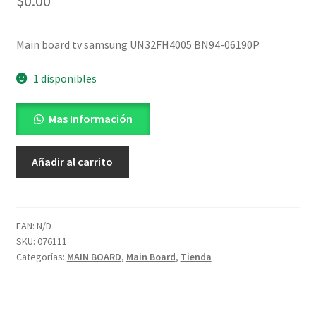
$
0.00
Main board tv samsung UN32FH4005 BN94-06190P
1 disponibles
Mas Información
Main
Añadir al carrito
board
UN32FH4005
BN94-
06190P
EAN:
N/D
SKU:
076111
Panama
Categorías:
MAIN BOARD
,
Main Board
,
Tienda
cantidad