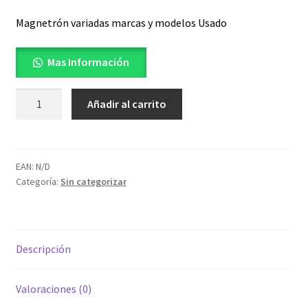
Magnetrón variadas marcas y modelos Usado
Mas Información
Magnetrón
Añadir al carrito
de
Microondas
cantidad
EAN:
N/D
Categoría:
Sin categorizar
Descripción
Valoraciones (0)