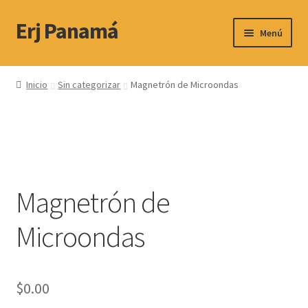
Erj Panamá
Ir
Ir
Menú
a
al
la
contenido
Expandi
Servicio Técnico
navegación
el
Inicio
Sin categorizar
Magnetrón de Microondas
menú
Productos
hijo
Contactos y Horario
Ubicacion
Magnetrón de
Microondas
$
0.00