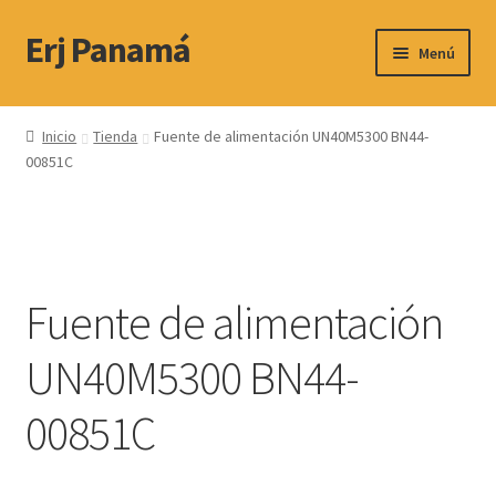
Erj Panamá
Ir
Ir
Menú
a
al
la
contenido
Expandi
Servicio Técnico
navegación
el
Inicio
Tienda
Fuente de alimentación UN40M5300 BN44-
menú
00851C
Productos
hijo
Contactos y Horario
Ubicacion
Fuente de alimentación
UN40M5300 BN44-
00851C