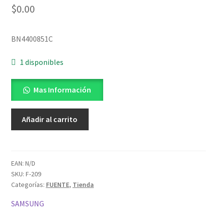
$
0.00
BN4400851C
1 disponibles
Mas Información
Fuente
Añadir al carrito
de
alimentación
UN40M5300
BN44-
EAN:
N/D
SKU:
F-209
00851C
Categorías:
FUENTE
,
Tienda
cantidad
SAMSUNG