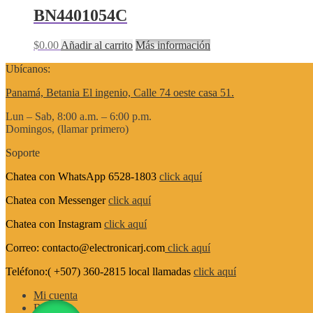
BN4401054C
$
0.00
Añadir al carrito
Más información
Ubícanos:
Panamá, Betania El ingenio, Calle 74 oeste casa 51.
Lun – Sab, 8:00 a.m. – 6:00 p.m.
Domingos, (llamar primero)
Soporte
Chatea con WhatsApp 6528-1803
click aquí
Chatea con Messenger
click aquí
Chatea con Instagram
click aquí
Correo: contacto@electronicarj.com
click aquí
Teléfono:( +507) 360-2815 local llamadas
click aquí
Mi cuenta
Buscar