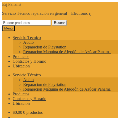
Ir
Ir
Erj Panamá
a
al
Servicio Técnico reparación en general – Electronic rj
la
contenido
navegación
Buscar
Buscar
por:
Menú
Servicio Técnico
Audio
Reparacion de Playstation
Reparacion Máquina de Algodón de Azúcar Panama
Productos
Contactos y Horario
Ubicacion
Servicio Técnico
Audio
Reparacion de Playstation
Reparacion Máquina de Algodón de Azúcar Panama
Productos
Contactos y Horario
Ubicacion
$
0.00
0 productos