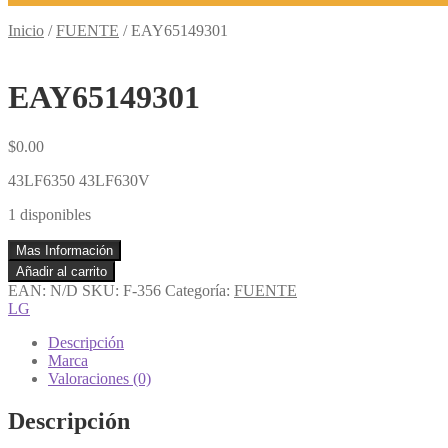
Inicio
/
FUENTE
/
EAY65149301
EAY65149301
$
0.00
43LF6350 43LF630V
1 disponibles
Mas Información
EAY65149301
Añadir al carrito
cantidad
EAN:
N/D
SKU:
F-356
Categoría:
FUENTE
LG
Descripción
Marca
Valoraciones (0)
Descripción