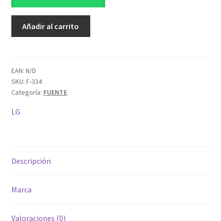
EAX67128101(2.1)
Añadir al carrito
cantidad
EAN:
N/D
SKU:
F-334
Categoría:
FUENTE
LG
Descripción
Marca
Valoraciones (0)