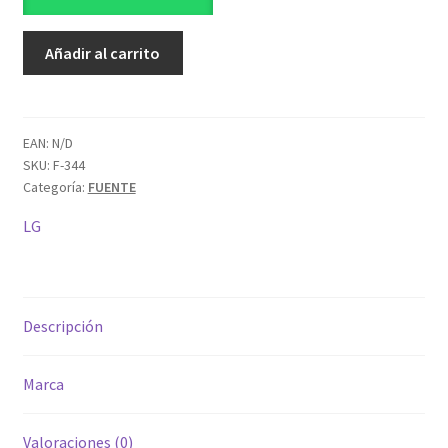
EAX66793301(1.6)
Añadir al carrito
cantidad
EAN:
N/D
SKU:
F-344
Categoría:
FUENTE
LG
Descripción
Marca
Valoraciones (0)