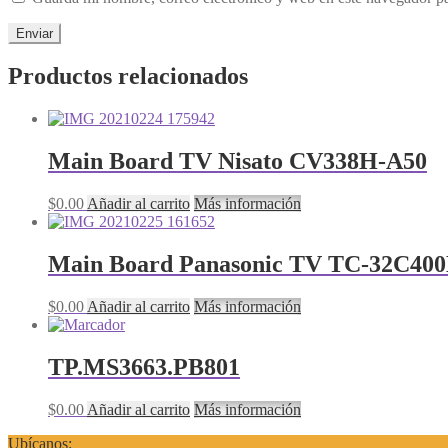
Productos relacionados
Main Board TV Nisato CV338H-A50
$
0.00
Añadir al carrito
Más información
Main Board Panasonic TV TC-32C40
$
0.00
Añadir al carrito
Más información
TP.MS3663.PB801
$
0.00
Añadir al carrito
Más información
Ubícanos: