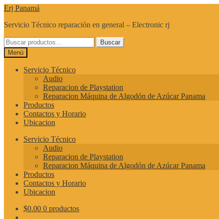
Ir
Ir
Erj Panamá
a
al
Servicio Técnico reparación en general – Electronic rj
la
contenido
navegación
Buscar
Buscar
por:
Menú
Servicio Técnico
Audio
Reparacion de Playstation
Reparacion Máquina de Algodón de Azúcar Panama
Productos
Contactos y Horario
Ubicacion
Servicio Técnico
Audio
Reparacion de Playstation
Reparacion Máquina de Algodón de Azúcar Panama
Productos
Contactos y Horario
Ubicacion
$
0.00
0 productos