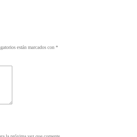
gatorios están marcados con
*
ara la próxima vez que comente.