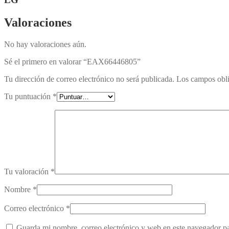
Valoraciones
No hay valoraciones aún.
Sé el primero en valorar “EAX66446805”
Tu dirección de correo electrónico no será publicada.
Los campos obli
Tu puntuación
*
Tu valoración
*
Nombre
*
Correo electrónico
*
Guarda mi nombre, correo electrónico y web en este navegador p