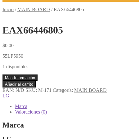
Inicio
/
MAIN BOARD
/
EAX66446805
EAX66446805
$
0.00
55LF5950
1 disponibles
Mas Información
EAX66446805
Añadir al carrito
cantidad
EAN:
N/D
SKU:
M-171
Categoría:
MAIN BOARD
LG
Marca
Valoraciones (0)
Marca
LG