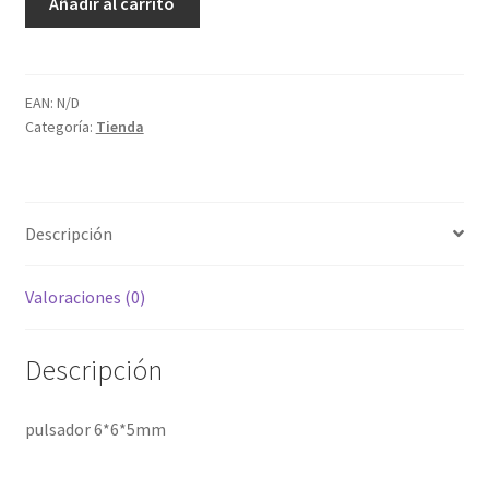
Añadir al carrito
pulsador
6*6*5mm
2
pin
EAN:
N/D
Categoría:
Tienda
cantidad
Descripción
Valoraciones (0)
Descripción
pulsador 6*6*5mm