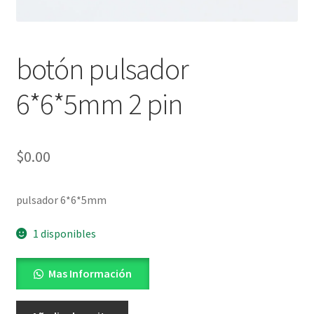
botón pulsador
6*6*5mm 2 pin
$
0.00
pulsador 6*6*5mm
1 disponibles
Mas Información
botón