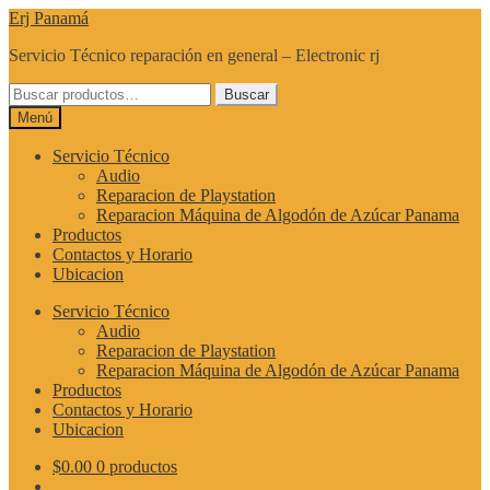
Ir
Ir
Erj Panamá
a
al
Servicio Técnico reparación en general – Electronic rj
la
contenido
navegación
Buscar
Buscar
por:
Menú
Servicio Técnico
Audio
Reparacion de Playstation
Reparacion Máquina de Algodón de Azúcar Panama
Productos
Contactos y Horario
Ubicacion
Servicio Técnico
Audio
Reparacion de Playstation
Reparacion Máquina de Algodón de Azúcar Panama
Productos
Contactos y Horario
Ubicacion
$
0.00
0 productos