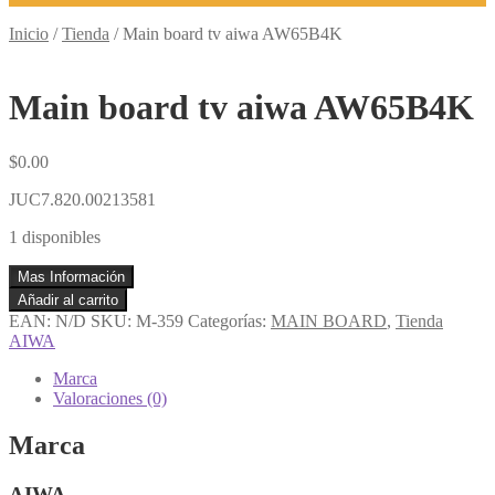
Inicio
/
Tienda
/
Main board tv aiwa AW65B4K
Main board tv aiwa AW65B4K
$
0.00
JUC7.820.00213581
1 disponibles
Mas Información
Main
Añadir al carrito
board
EAN:
N/D
SKU:
M-359
Categorías:
MAIN BOARD
,
Tienda
tv
AIWA
aiwa
AW65B4K
Marca
cantidad
Valoraciones (0)
Marca
AIWA