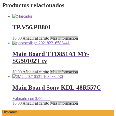
Productos relacionados
TP.V56.PB801
$
0.00
Añadir al carrito
Más información
Main Board TTD851A1 MY-
SG50102T tv
$
0.00
Añadir al carrito
Más información
Main Board Sony KDL-48R557C
Valorado con
5.00
de 5
$
0.00
Añadir al carrito
Más información
Ubícanos: