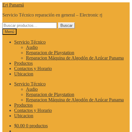
Ir
Ir
Erj Panamá
a
al
Servicio Técnico reparación en general – Electronic rj
la
contenido
navegación
Buscar
Buscar
por:
Menú
Servicio Técnico
Audio
Reparacion de Playstation
Reparacion Máquina de Algodón de Azúcar Panama
Productos
Contactos y Horario
Ubicacion
Servicio Técnico
Audio
Reparacion de Playstation
Reparacion Máquina de Algodón de Azúcar Panama
Productos
Contactos y Horario
Ubicacion
$
0.00
0 productos