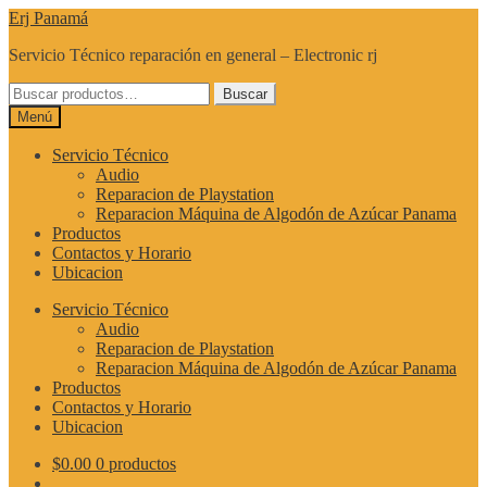
Ir
Ir
Erj Panamá
a
al
Servicio Técnico reparación en general – Electronic rj
la
contenido
navegación
Buscar
Buscar
por:
Menú
Servicio Técnico
Audio
Reparacion de Playstation
Reparacion Máquina de Algodón de Azúcar Panama
Productos
Contactos y Horario
Ubicacion
Servicio Técnico
Audio
Reparacion de Playstation
Reparacion Máquina de Algodón de Azúcar Panama
Productos
Contactos y Horario
Ubicacion
$
0.00
0 productos