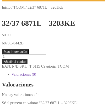
Inicio
/
TCOM
/
32/37 6871L – 3203KE
32/37 6871L – 3203KE
$
0.00
6870C-0442B
Mas Información
32/37
6871L
Añadir al carrito
-
EAN:
N/D
SKU:
T-0115
Categoría:
TCOM
3203KE
cantidad
Valoraciones (0)
Valoraciones
No hay valoraciones aún.
Sé el primero en valorar “32/37 6871L – 3203KE”