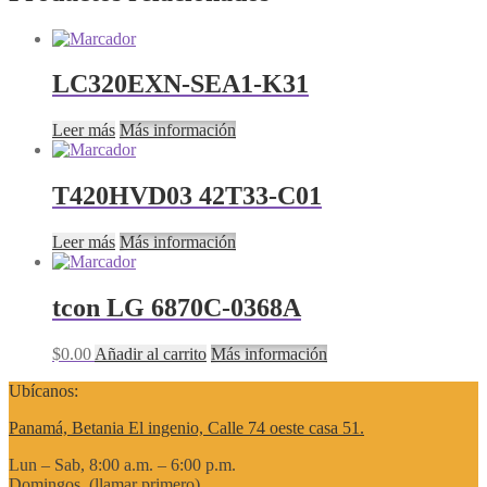
LC320EXN-SEA1-K31
Leer más
Más información
T420HVD03 42T33-C01
Leer más
Más información
tcon LG 6870C-0368A
$
0.00
Añadir al carrito
Más información
Ubícanos:
Panamá, Betania El ingenio, Calle 74 oeste casa 51.
Lun – Sab, 8:00 a.m. – 6:00 p.m.
Domingos, (llamar primero)