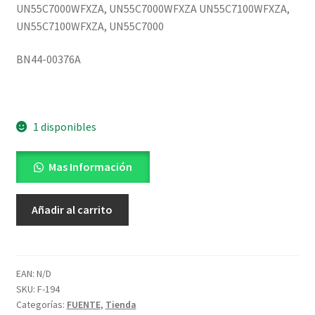
UN55C7000WFXZA, UN55C7000WFXZA UN55C7100WFXZA,
UN55C7100WFXZA, UN55C7000
BN44-00376A
1 disponibles
Mas Información
fuente
Añadir al carrito
tv
samsung
UN55C7000
BN44-
EAN:
N/D
SKU:
F-194
00376A
Categorías:
FUENTE
,
Tienda
cantidad