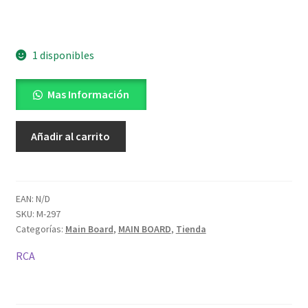
1 disponibles
Mas Información
Main
Añadir al carrito
board
tv
RC55D16N-
SM
EAN:
N/D
SKU:
M-297
55"
Categorías:
Main Board
,
MAIN BOARD
,
Tienda
cantidad
RCA