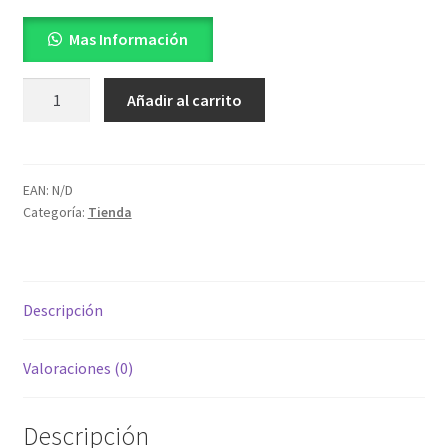
Mas Información
K12A60U
Añadir al carrito
TK12A60U
MOSFET
cantidad
EAN:
N/D
Categoría:
Tienda
Descripción
Valoraciones (0)
Descripción