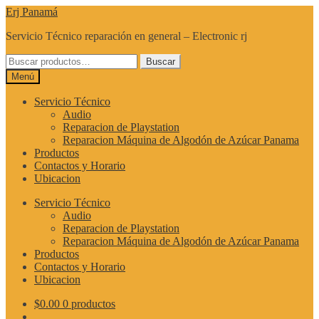
Ir
Ir
Erj Panamá
a
al
Servicio Técnico reparación en general – Electronic rj
la
contenido
navegación
Buscar
Buscar
por:
Menú
Servicio Técnico
Audio
Reparacion de Playstation
Reparacion Máquina de Algodón de Azúcar Panama
Productos
Contactos y Horario
Ubicacion
Servicio Técnico
Audio
Reparacion de Playstation
Reparacion Máquina de Algodón de Azúcar Panama
Productos
Contactos y Horario
Ubicacion
$
0.00
0 productos