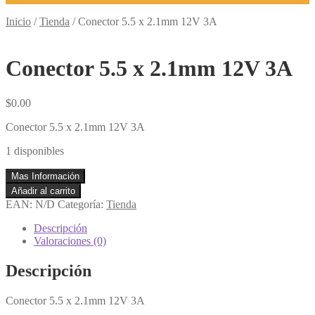
Inicio
/
Tienda
/
Conector 5.5 x 2.1mm 12V 3A
Conector 5.5 x 2.1mm 12V 3A
$
0.00
Conector 5.5 x 2.1mm 12V 3A
1 disponibles
Mas Información
Conector
Añadir al carrito
5.5
EAN:
N/D
Categoría:
Tienda
x
2.1mm
Descripción
12V
Valoraciones (0)
3A
cantidad
Descripción
Conector 5.5 x 2.1mm 12V 3A