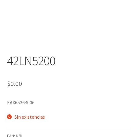
42LN5200
$
0.00
EAX65264006
Sin existencias
EAN:
N/D