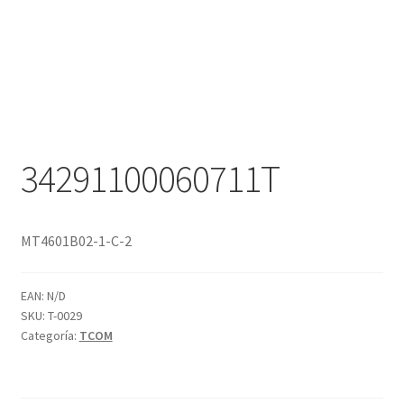
34291100060711T
MT4601B02-1-C-2
EAN:
N/D
SKU:
T-0029
Categoría:
TCOM