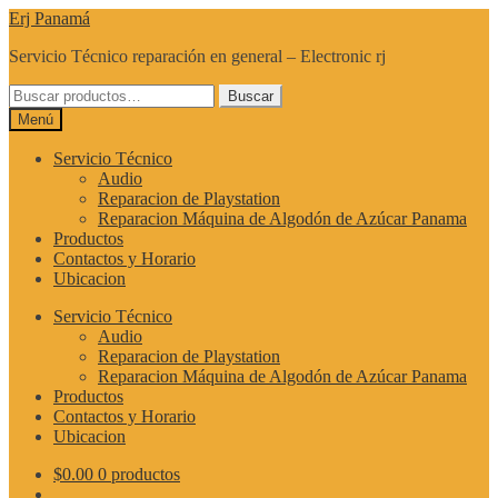
Ir
Ir
Erj Panamá
a
al
Servicio Técnico reparación en general – Electronic rj
la
contenido
navegación
Buscar
Buscar
por:
Menú
Servicio Técnico
Audio
Reparacion de Playstation
Reparacion Máquina de Algodón de Azúcar Panama
Productos
Contactos y Horario
Ubicacion
Servicio Técnico
Audio
Reparacion de Playstation
Reparacion Máquina de Algodón de Azúcar Panama
Productos
Contactos y Horario
Ubicacion
$
0.00
0 productos