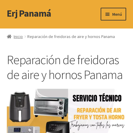
Erj Panamá
Ir
Ir
Menú
a
al
la
contenido
Expandi
Servicio Técnico
navegación
el
Inicio
Reparación de freidoras de aire y hornos Panama
menú
Productos
hijo
Reparación de freidoras
Contactos y Horario
de aire y hornos Panama
Ubicacion