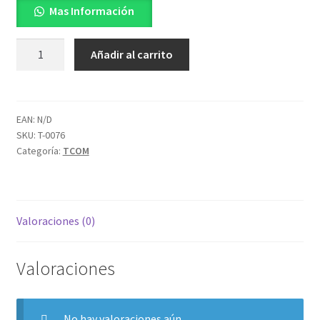
Mas Información
T420HVN06.1
Añadir al carrito
CTRL
BD
cantidad
EAN:
N/D
SKU:
T-0076
Categoría:
TCOM
Valoraciones (0)
Valoraciones
No hay valoraciones aún.