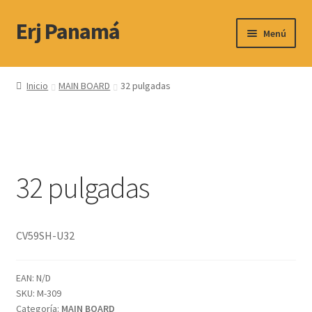
Erj Panamá
Ir
Ir
Menú
a
al
la
contenido
Servicio Técnico
navegación
Inicio
MAIN BOARD
32 pulgadas
Productos
Contactos y Horario
32 pulgadas
Ubicacion
CV59SH-U32
EAN:
N/D
SKU:
M-309
Categoría:
MAIN BOARD